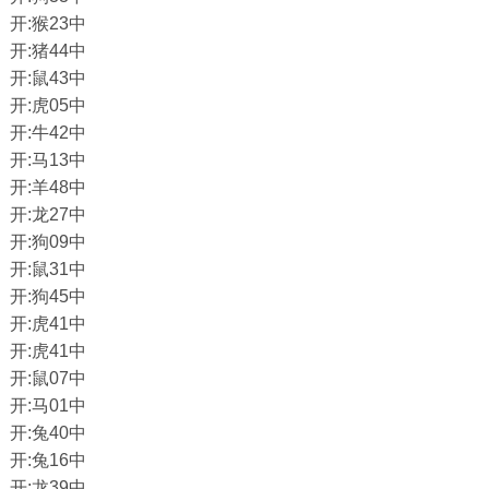
】开:猴23中
】开:猪44中
】开:鼠43中
】开:虎05中
】开:牛42中
】开:马13中
】开:羊48中
】开:龙27中
】开:狗09中
】开:鼠31中
】开:狗45中
】开:虎41中
】开:虎41中
】开:鼠07中
】开:马01中
】开:兔40中
】开:兔16中
】开:龙39中