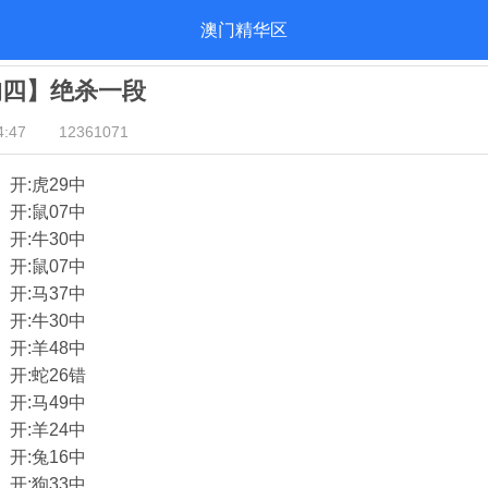
澳门精华区
狗四】绝杀一段
:47
12361071
】开:虎29中
】开:鼠07中
】开:牛30中
】开:鼠07中
】开:马37中
】开:牛30中
】开:羊48中
】开:蛇26错
】开:马49中
】开:羊24中
】开:兔16中
】开:狗33中