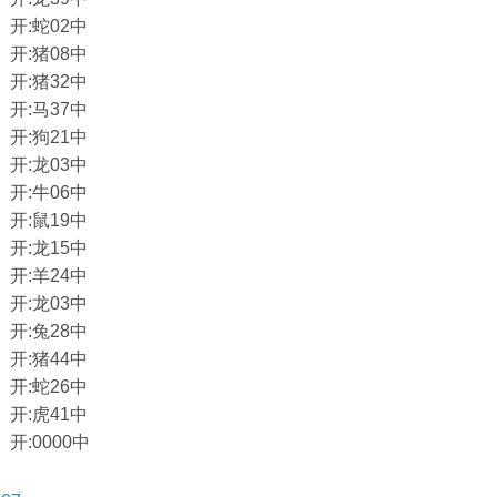
】开:蛇02中
】开:猪08中
】开:猪32中
】开:马37中
】开:狗21中
】开:龙03中
】开:牛06中
】开:鼠19中
】开:龙15中
】开:羊24中
】开:龙03中
】开:兔28中
】开:猪44中
】开:蛇26中
】开:虎41中
开:0000中