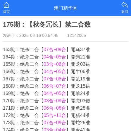
澳门精华区
首页
返回
175期：【秋冬冗长】禁二合数
发表于：2025-03-16 00:54:45
12142005
163期：绝杀二合【
07合+09合
】開马37准
164期：绝杀二合【
04合+05合
】開狗21准
165期：绝杀二合【
03合+06合
】開龙03错
166期：绝杀二合【
04合+05合
】開牛06准
167期：绝杀二合【
07合+08合
】開鼠19准
168期：绝杀二合【
06合+07合
】開龙15错
169期：绝杀二合【
04合+05合
】開羊24准
170期：绝杀二合【
03合+09合
】開龙03错
171期：绝杀二合【
06合+08合
】開兔28准
172期：绝杀二合【
05合+11合
】開猪44准
173期：绝杀二合【
07合+09合
】開蛇26准
174期：绝杀二合【
03合+04合
】開虎41准