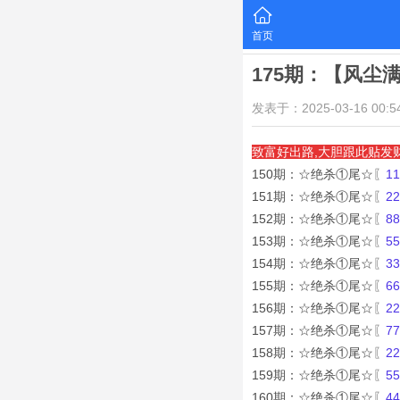
首页
175期：【风尘
发表于：2025-03-16 00:54
致富好出路,大胆跟此贴发
150期：☆绝杀①尾☆〖
11
151期：☆绝杀①尾☆〖
22
152期：☆绝杀①尾☆〖
88
153期：☆绝杀①尾☆〖
55
154期：☆绝杀①尾☆〖
33
155期：☆绝杀①尾☆〖
66
156期：☆绝杀①尾☆〖
22
157期：☆绝杀①尾☆〖
77
158期：☆绝杀①尾☆〖
22
159期：☆绝杀①尾☆〖
55
160期：☆绝杀①尾☆〖
44